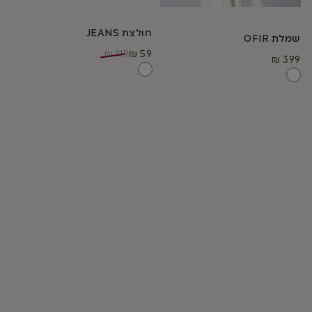
יש
מספר
מספר
סוגים.
חולצת JEANS
סוגים.
שמלת OFIR
ניתן
₪
119
₪
59
ניתן
₪
399
לבחור
לבחור
את
את
האפשרויות
האפשרויות
בעמוד
בעמוד
המוצר
המוצר