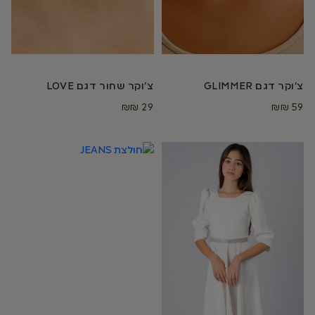
צ'וקר דגם GLIMMER
צ׳וקר שחור דגם LOVE
₪
₪
29
₪
₪
59
למוצר
למוצר
זה
זה
יש