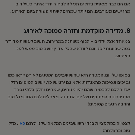
אם הם כבר מספיק גדולים תני לה לבחור יחד איתך. כשילדים
מרגישים מעורבים, הם יותר שמחים לשתף פעולה ביום האירוע.
8. מדידה מוקדמת וחזרה סמוכה לאירוע
במיוחד אצל ילדים – הגוף משתנה במהירות. חשוב לעשות מדידה
כמה שבועות לפני וגם לוודא שהכל עדיין יושב טוב ממש לפני
האירוע.
בסופו של יום, המטרה היא שהשושבינים הקטנים לא רק ייראו כמו
נסיכים ונסיכות מהאגדות, אלא גם ירגישו כך. יישום הטיפים הללו
יעזור לכם להבטיח שהם יהיו נינוחים, שמחים וחלק בלתי נפרד
מהזיכרונות המתוקים של יום החתונה. מאחלים לכם המון מזל טוב
והרבה רגעים קסומים!
לצפייה בקולקציית בגדי השושבינים המלאה שלנו, לחצו
כאן
. מזל
טוב ובהצלחה!