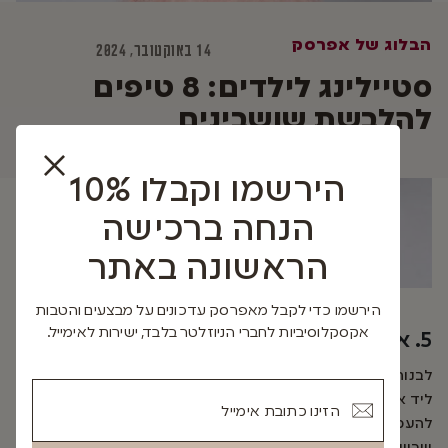
הבלוג של אפרסק
14 באוקטובר, 2024
סטיילינג לילדים:
8 טיפים
להלבשת שושבינים
הירשמו וקבלו 10%
הנחה ברכישה
הראשונה באתר
הירשמו כדי לקבל מאפרסק עדכונים על מבצעים והטבות
אקסקלוסיביות לחברי הניוזלטר בלבד, ישירות לאימייל.
5. אביזרים משלימים בעדינות
לבנות אפשר לבחור סרט לשיער, קשת פרחים, צ׳וקר עדין, צמיד
ליד או נעליים תואמות – כל אלה יכולים לשדרג את ההופעה בלי
להעמיס. לבנים אפשר להוסיף פפיון שישלים את ההופעה, או
שרשרת מחברת בין שש החליפה לכיס העליון.