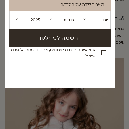
תאריך לידה של הילד/ה
6. התחשבות במזג האוויר
בתלבושת אלגנטית לרוב אין בדים שמותאמים לקיץ או לחורף.
חשוב שבקיץ – הבדים יהיו נעימים וקלילים. בחורף – הוסיפי
שכבה כמו קרדיגן, שרוולון פרווה מלאכותית או גרביונים.
אני מאשר קבלת דברי פרסומת, מוצרים והטבות אל כתובת
האימייל